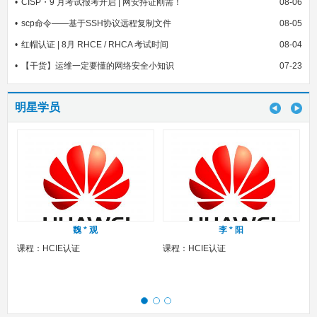
CISP・9 月考试报考开启 | 网安持证刚需！
08-06
scp命令——基于SSH协议远程复制文件
08-05
红帽认证 | 8月 RHCE / RHCA 考试时间
08-04
【干货】运维一定要懂的网络安全小知识
07-23
明星学员
魏 * 观
李 * 阳
课程：HCIE认证
课程：HCIE认证
课程