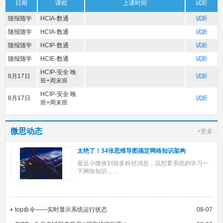
日期
课程
上课时间
试听
随报随学
HCIA-数通
试听
随报随学
HCIA-数通
试听
随报随学
HCIP-数通
试听
随报随学
HCIE-数通
试听
HCIP-安全 晚
8月17日
试听
班+周末班
HCIP-安全 晚
8月17日
试听
班+周末班
微思动态
+更多
太绝了！34张思维导图搞定网络知识架构
最近小微收到很多粉丝消息，说想要系统的学习一
下网络知识，...
top命令——实时显示系统运行状态
08-07