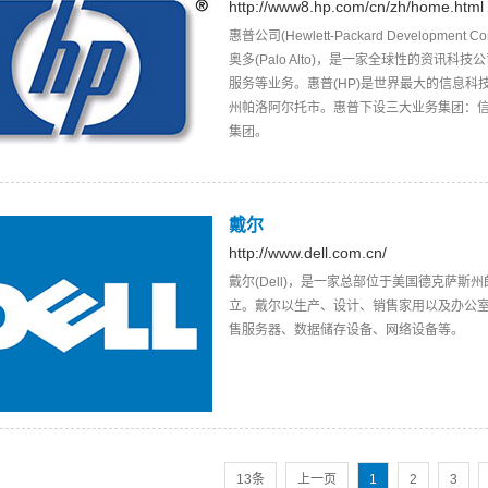
http://www8.hp.com/cn/zh/home.html
惠普公司(Hewlett-Packard Developm
奥多(Palo Alto)，是一家全球性的资
服务等业务。惠普(HP)是世界最大的信息科技
州帕洛阿尔托市。惠普下设三大业务集团：
集团。
戴尔
http://www.dell.com.cn/
戴尔(Dell)，是一家总部位于美国德克萨斯
立。戴尔以生产、设计、销售家用以及办公
售服务器、数据储存设备、网络设备等。
13条
上一页
1
2
3