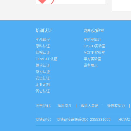
培训认证
网络实验室
实战课程
实验室简介
思科认证
CISCO实验室
红帽认证
MCITP实验室
ORACLE认证
华为实验室
微软认证
设备展示
华为认证
安全认证
企业定制
其它认证
关于我们：
微思简介
微思大事记
微思软实力
友情链接：
友情链接请联系QQ：2355331055
HCIA