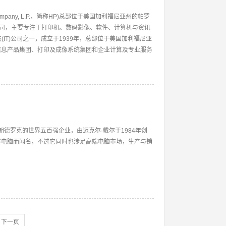
ent Company, L.P.，简称HP)总部位于美国加利福尼亚州的帕罗
讯科技公司，主要专注于打印机、数码影像、软件、计算机与资讯
(IT)公司之一，成立于1939年，总部位于美国加利福尼亚
信息产品集团、打印及成像系统集团和企业计算及专业服务
州朗德罗克的世界五百强企业，由迈克尔·戴尔于1984年创
室电脑而闻名，不过它同时也涉足高端电脑市场，生产与销
下一页