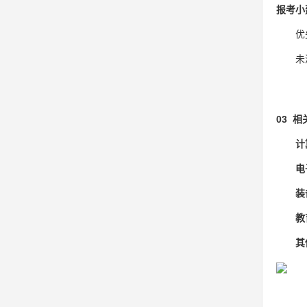
报考小
优
未
03 
计
电
装
教
其