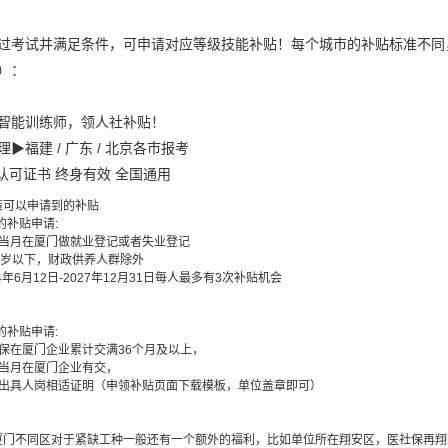
过考试并满足条件，可申请对应等级技能补贴！每个城市的补贴标准不同
）：
智能训练师，领人社补贴！
▶福建 / 广东 / 北京各市报考
认可证书 终身有效 全国通用
策可以申请到的补贴
元的补贴申请:
销当月在厦门做就业登记或者失业登记
周岁以下，财政供养人群除外
24年6月12日-2027年12月31日每人最多有3次补贴机会
元的补贴申请:
社保在厦门企业累计交满36个月及以上，
销当月在厦门企业有交，
位出具人岗相适证明（申领补贴页面下载模板，单位盖章即可）
厦门不同区对于紧缺工种一般还有一个额外的福利，比如单位所在翔安区，医社保再翔安