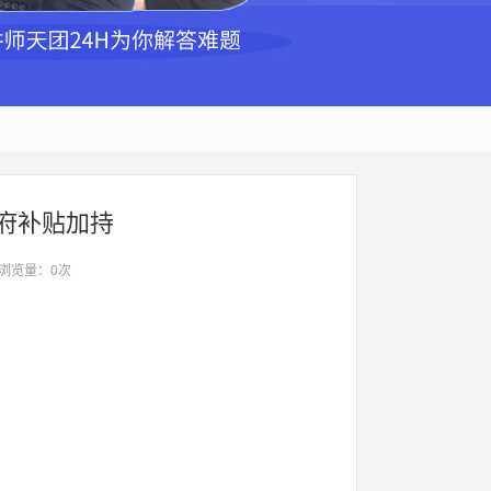
府补贴加持
 浏览量：
0
次