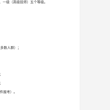
、一级（高级技师）五个等级。
配多数人群）；
；
；
条件报考）。