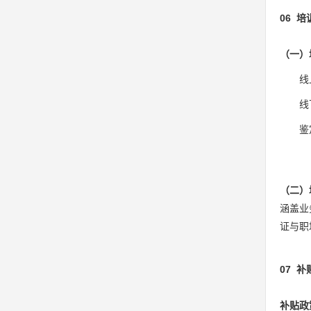
06 
（一）
线
线
鉴
（二）
涵盖业
证与职
07 
补贴政