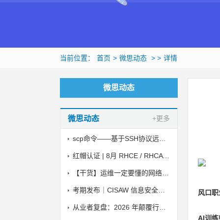
当前位置：
首页
>
微思动态
> >
详情
微思动态
微思动态
+更多
scp命令——基于SSH协议远程复制文件
红帽认证 | 8月 RHCE / RHCA 考试时间
【干货】运维一定要懂的网络安全小知识
考期发布｜CISAW 信息安全保障人员认证 2026 下半年线上考试安排
风口职
从业者复盘：2026 年颠覆行业的 AI 安全攻击与落地防御方案
AI训