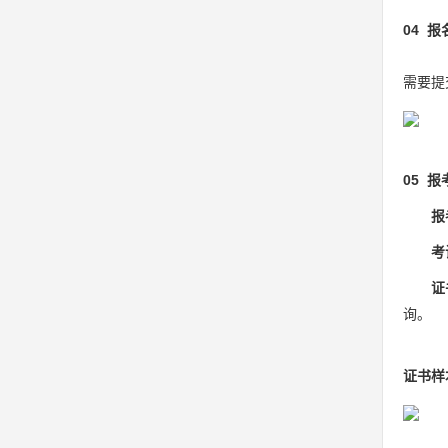
04 
需要提
05 
报
考
证
询。
证书样