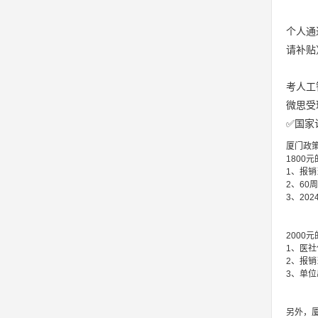
个人通
请补贴
考人工
微思受理
✅国家
厦门政
1800
1、报
2、60
3、20
2000
1、医
2、报
3、单
另外，