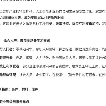
工智能产业的持续扩张，人工智能训练师岗位需求呈爆发式增长。2020
入我国职业大典，成为受国家认可的新兴职业
。
，该职业更被纳入急需紧缺工种目录，
政策扶持
、
岗位红利双重加持
，是
1 适合人群：覆盖多场景学习需求
行入门者
：零基础可学，是切入AI领域（算法标注、数据清洗等岗位）
职提升者
：产品、运营、人力行政、财务等岗位人员，可通过学习提升A
策红利享受者
：部分企业申请政府AI项目资质时，要求员工持证上岗，
元群体适配
：社会人员、企业职工、在校学生（符合条件均可报考，在校
报考指南：条件、材料、流程
职业等级与报考重点