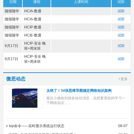
日期
课程
上课时间
试听
随报随学
HCIA-数通
试听
随报随学
HCIA-数通
试听
随报随学
HCIP-数通
试听
随报随学
HCIE-数通
试听
HCIP-安全 晚
8月17日
试听
班+周末班
HCIP-安全 晚
8月17日
试听
班+周末班
微思动态
+更多
太绝了！34张思维导图搞定网络知识架构
最近小微收到很多粉丝消息，说想要系统的学习一
下网络知识，...
top命令——实时显示系统运行状态
08-07