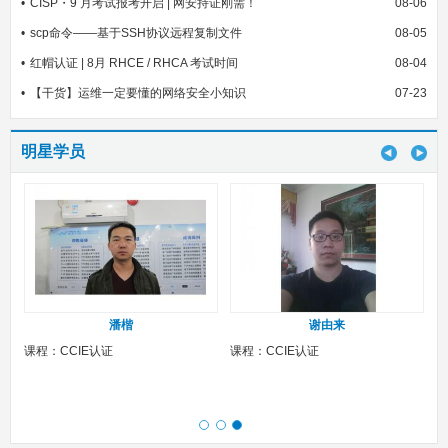
CISP・9 月考试报考开启 | 网安持证刚需！
08-06
scp命令——基于SSH协议远程复制文件
08-05
红帽认证 | 8月 RHCE / RHCA 考试时间
08-04
【干货】运维一定要懂的网络安全小知识
07-23
明星学员
潘楷
谢由来
课程：CCIE认证
课程：CCIE认证