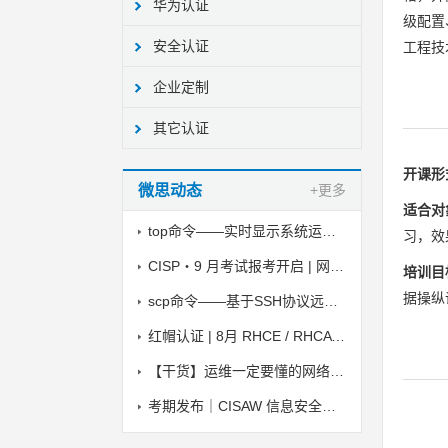
华为认证
级配置
安全认证
工程技
企业定制
其它认证
开课形
微思动态
+更多
适合对
top命令——实时显示系统运行状态
习，效
CISP・9 月考试报考开启 | 网安持证刚需！
培训目
据操纵
scp命令——基于SSH协议远程复制文件
红帽认证 | 8月 RHCE / RHCA 考试时间
【干货】运维一定要懂的网络安全小知识
考期发布｜CISAW 信息安全保障人员认证 2026 下半年线上考试安排