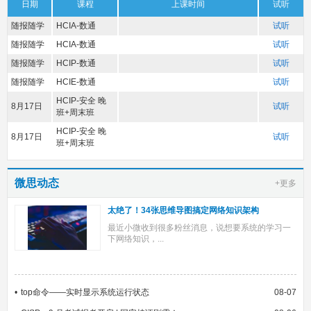
日期
课程
上课时间
试听
随报随学
HCIA-数通
试听
随报随学
HCIA-数通
试听
随报随学
HCIP-数通
试听
随报随学
HCIE-数通
试听
HCIP-安全 晚
8月17日
试听
班+周末班
HCIP-安全 晚
8月17日
试听
班+周末班
微思动态
+更多
太绝了！34张思维导图搞定网络知识架构
最近小微收到很多粉丝消息，说想要系统的学习一
下网络知识，...
top命令——实时显示系统运行状态
08-07