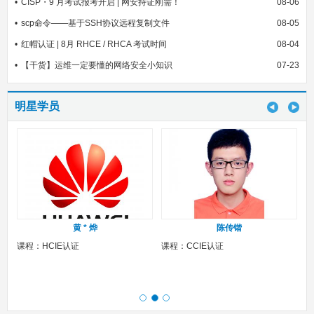
CISP・9 月考试报考开启 | 网安持证刚需！
08-06
scp命令——基于SSH协议远程复制文件
08-05
红帽认证 | 8月 RHCE / RHCA 考试时间
08-04
【干货】运维一定要懂的网络安全小知识
07-23
明星学员
黄 * 烨
陈传锴
课程：HCIE认证
课程：CCIE认证
课程