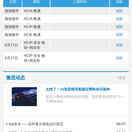
日期
课程
上课时间
试听
随报随学
HCIA-数通
试听
随报随学
HCIA-数通
试听
随报随学
HCIP-数通
试听
随报随学
HCIE-数通
试听
HCIP-安全 晚
8月17日
试听
班+周末班
HCIP-安全 晚
8月17日
试听
班+周末班
微思动态
+更多
太绝了！34张思维导图搞定网络知识架构
最近小微收到很多粉丝消息，说想要系统的学习一
下网络知识，...
top命令——实时显示系统运行状态
08-07