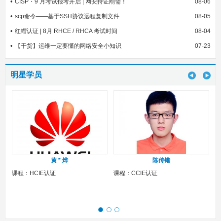
CISP・9 月考试报考开启 | 网安持证刚需！
08-06
scp命令——基于SSH协议远程复制文件
08-05
红帽认证 | 8月 RHCE / RHCA 考试时间
08-04
【干货】运维一定要懂的网络安全小知识
07-23
明星学员
黄 * 烨
陈传锴
课程：HCIE认证
课程：CCIE认证
课程