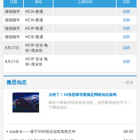
日期
课程
上课时间
试听
随报随学
HCIA-数通
试听
随报随学
HCIA-数通
试听
随报随学
HCIP-数通
试听
随报随学
HCIE-数通
试听
HCIP-安全 晚
8月17日
试听
班+周末班
HCIP-安全 晚
8月17日
试听
班+周末班
微思动态
+更多
太绝了！34张思维导图搞定网络知识架构
最近小微收到很多粉丝消息，说想要系统的学习一
下网络知识，...
scp命令——基于SSH协议远程复制文件
08-05