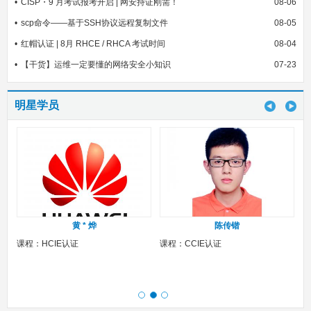
CISP・9 月考试报考开启 | 网安持证刚需！
08-06
scp命令——基于SSH协议远程复制文件
08-05
红帽认证 | 8月 RHCE / RHCA 考试时间
08-04
【干货】运维一定要懂的网络安全小知识
07-23
明星学员
黄 * 烨
陈传锴
课程：HCIE认证
课程：CCIE认证
课程