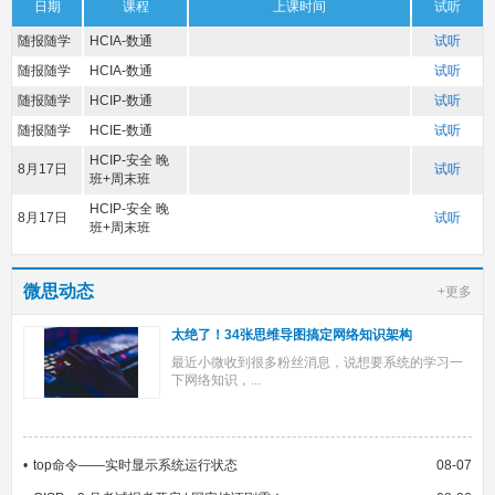
日期
课程
上课时间
试听
随报随学
HCIA-数通
试听
随报随学
HCIA-数通
试听
随报随学
HCIP-数通
试听
随报随学
HCIE-数通
试听
HCIP-安全 晚
8月17日
试听
班+周末班
HCIP-安全 晚
8月17日
试听
班+周末班
微思动态
+更多
太绝了！34张思维导图搞定网络知识架构
最近小微收到很多粉丝消息，说想要系统的学习一
下网络知识，...
top命令——实时显示系统运行状态
08-07