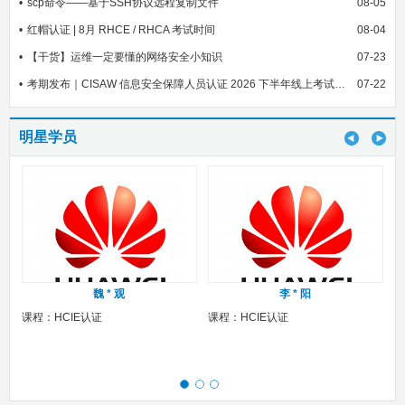
scp命令——基于SSH协议远程复制文件
08-05
红帽认证 | 8月 RHCE / RHCA 考试时间
08-04
【干货】运维一定要懂的网络安全小知识
07-23
考期发布｜CISAW 信息安全保障人员认证 2026 下半年线上考试安排
07-22
明星学员
魏 * 观
李 * 阳
课程：HCIE认证
课程：HCIE认证
课程