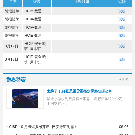
日期
课程
上课时间
试听
随报随学
HCIA-数通
试听
随报随学
HCIA-数通
试听
随报随学
HCIP-数通
试听
随报随学
HCIE-数通
试听
HCIP-安全 晚
8月17日
试听
班+周末班
HCIP-安全 晚
8月17日
试听
班+周末班
微思动态
+更多
太绝了！34张思维导图搞定网络知识架构
最近小微收到很多粉丝消息，说想要系统的学习一
下网络知识，...
CISP・9 月考试报考开启 | 网安持证刚需！
08-06