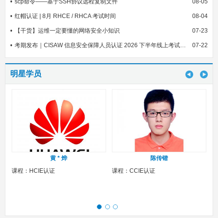
scp命令——基于SSH协议远程复制文件
08-05
红帽认证 | 8月 RHCE / RHCA 考试时间
08-04
【干货】运维一定要懂的网络安全小知识
07-23
考期发布｜CISAW 信息安全保障人员认证 2026 下半年线上考试安排
07-22
明星学员
黄 * 烨
陈传锴
课程：HCIE认证
课程：CCIE认证
课程