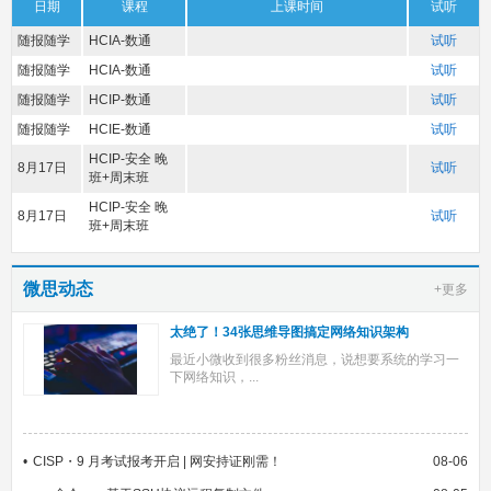
日期
课程
上课时间
试听
随报随学
HCIA-数通
试听
随报随学
HCIA-数通
试听
随报随学
HCIP-数通
试听
随报随学
HCIE-数通
试听
HCIP-安全 晚
8月17日
试听
班+周末班
HCIP-安全 晚
8月17日
试听
班+周末班
微思动态
+更多
太绝了！34张思维导图搞定网络知识架构
最近小微收到很多粉丝消息，说想要系统的学习一
下网络知识，...
CISP・9 月考试报考开启 | 网安持证刚需！
08-06