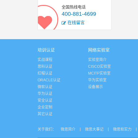
全国热线电话
400-881-4699
在线留言
培训认证
网络实验室
实战课程
实验室简介
思科认证
CISCO实验室
红帽认证
MCITP实验室
ORACLE认证
华为实验室
微软认证
设备展示
华为认证
安全认证
企业定制
其它认证
关于我们：
微思简介
微思大事记
微思软实力