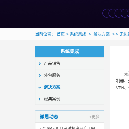
当前位置：
首页
>
系统集成
>
解决方案
> >
无边
系统集成
产品销售
无
外包服务
制器、
解决方案
VPN
经典案例
微思动态
+更多
CISP・9 月考试报考开启 | 网安持证刚需！