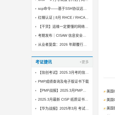
scp命令——基于SSH协议远程复制文件
红帽认证 | 8月 RHCE / RHCA 考试时间
【干货】运维一定要懂的网络安全小知识
考期发布｜CISAW 信息安全保障人员认证 2026 下半年线上考试安排
从业者复盘：2026 年颠覆行业的 AI 安全攻击与落地防御方案
考证捷讯
+更多
【信创考试】2025.3月考的信创纸质证书到了，邮寄中
PMP成绩查询及电子版证书下载
【PMP战报】2025.3月PMP考试成绩出炉了
美国
2025.3月最新 CISP 纸质证书到了！邮寄中
美国
美国
【华为战报】2025年3月 考试战报！