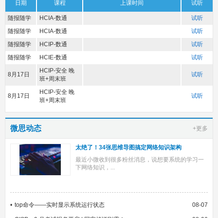
日期
课程
上课时间
试听
随报随学
HCIA-数通
试听
随报随学
HCIA-数通
试听
随报随学
HCIP-数通
试听
随报随学
HCIE-数通
试听
HCIP-安全 晚
8月17日
试听
班+周末班
HCIP-安全 晚
8月17日
试听
班+周末班
微思动态
+更多
太绝了！34张思维导图搞定网络知识架构
最近小微收到很多粉丝消息，说想要系统的学习一
下网络知识，...
top命令——实时显示系统运行状态
08-07