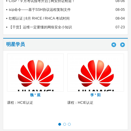
CISP・9 月考试报考开启 | 网安持证刚需！
08-06
scp命令——基于SSH协议远程复制文件
08-05
红帽认证 | 8月 RHCE / RHCA 考试时间
08-04
【干货】运维一定要懂的网络安全小知识
07-23
明星学员
魏 * 观
李 * 阳
课程：HCIE认证
课程：HCIE认证
课程