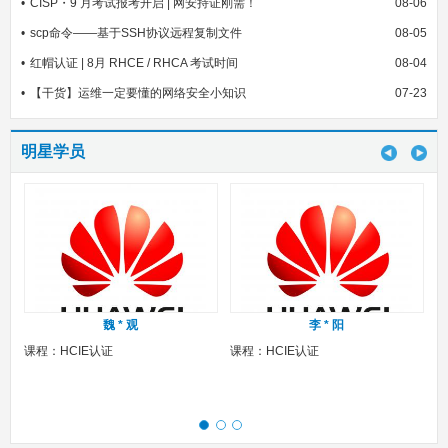
CISP・9 月考试报考开启 | 网安持证刚需！
08-06
scp命令——基于SSH协议远程复制文件
08-05
红帽认证 | 8月 RHCE / RHCA 考试时间
08-04
【干货】运维一定要懂的网络安全小知识
07-23
明星学员
魏 * 观
李 * 阳
课程：HCIE认证
课程：HCIE认证
课程