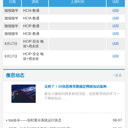
日期
课程
上课时间
试听
随报随学
HCIA-数通
试听
随报随学
HCIA-数通
试听
随报随学
HCIP-数通
试听
随报随学
HCIE-数通
试听
HCIP-安全 晚
8月17日
试听
班+周末班
HCIP-安全 晚
8月17日
试听
班+周末班
微思动态
+更多
太绝了！34张思维导图搞定网络知识架构
最近小微收到很多粉丝消息，说想要系统的学习一
下网络知识，...
top命令——实时显示系统运行状态
08-07