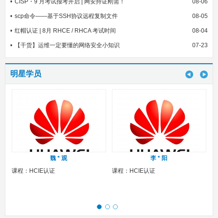
CISP・9 月考试报考开启 | 网安持证刚需！
08-06
scp命令——基于SSH协议远程复制文件
08-05
红帽认证 | 8月 RHCE / RHCA 考试时间
08-04
【干货】运维一定要懂的网络安全小知识
07-23
明星学员
魏 * 观
李 * 阳
课程：HCIE认证
课程：HCIE认证
课程