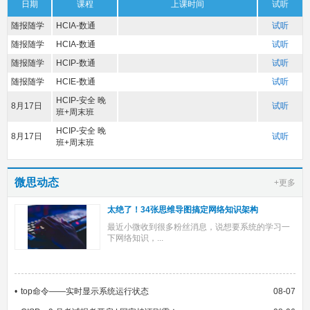
日期
课程
上课时间
试听
随报随学
HCIA-数通
试听
随报随学
HCIA-数通
试听
随报随学
HCIP-数通
试听
随报随学
HCIE-数通
试听
HCIP-安全 晚
8月17日
试听
班+周末班
HCIP-安全 晚
8月17日
试听
班+周末班
微思动态
+更多
太绝了！34张思维导图搞定网络知识架构
最近小微收到很多粉丝消息，说想要系统的学习一
下网络知识，...
top命令——实时显示系统运行状态
08-07