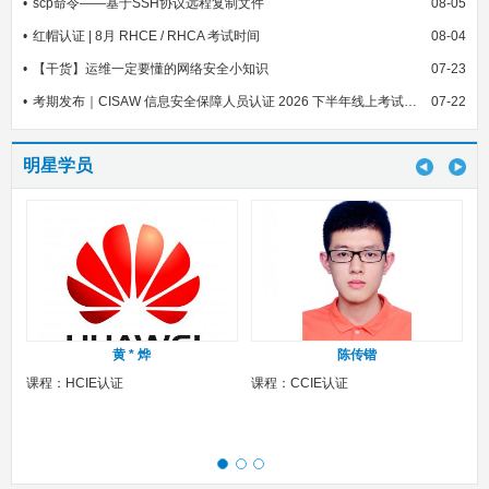
scp命令——基于SSH协议远程复制文件
08-05
红帽认证 | 8月 RHCE / RHCA 考试时间
08-04
【干货】运维一定要懂的网络安全小知识
07-23
考期发布｜CISAW 信息安全保障人员认证 2026 下半年线上考试安排
07-22
明星学员
黄 * 烨
陈传锴
课程：HCIE认证
课程：CCIE认证
课程