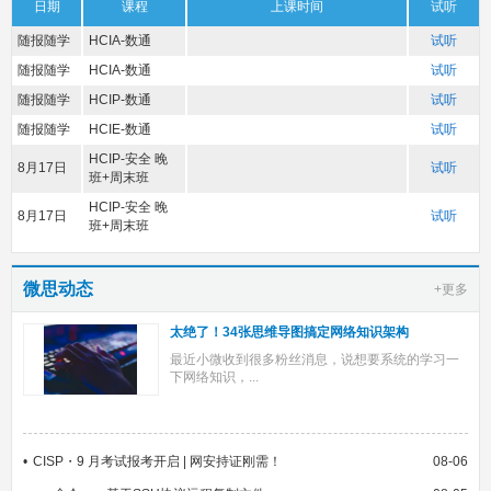
日期
课程
上课时间
试听
随报随学
HCIA-数通
试听
随报随学
HCIA-数通
试听
随报随学
HCIP-数通
试听
随报随学
HCIE-数通
试听
HCIP-安全 晚
8月17日
试听
班+周末班
HCIP-安全 晚
8月17日
试听
班+周末班
微思动态
+更多
太绝了！34张思维导图搞定网络知识架构
最近小微收到很多粉丝消息，说想要系统的学习一
下网络知识，...
CISP・9 月考试报考开启 | 网安持证刚需！
08-06