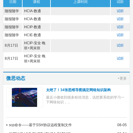
日期
课程
上课时间
试听
随报随学
HCIA-数通
试听
随报随学
HCIA-数通
试听
随报随学
HCIP-数通
试听
随报随学
HCIE-数通
试听
HCIP-安全 晚
8月17日
试听
班+周末班
HCIP-安全 晚
8月17日
试听
班+周末班
微思动态
+更多
太绝了！34张思维导图搞定网络知识架构
最近小微收到很多粉丝消息，说想要系统的学习一
下网络知识，...
scp命令——基于SSH协议远程复制文件
08-05