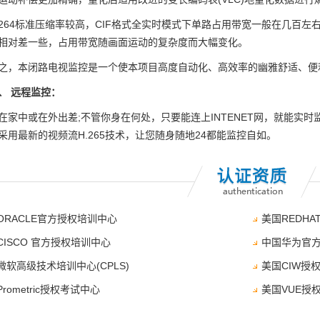
.264标准压缩率较高，CIF格式全实时模式下单路占用带宽一般在几百
相对差一些，占用带宽随画面运动的复杂度而大幅变化。
之，本闭路电视监控是一个使本项目高度自动化、高效率的幽雅舒适、便
、 远程监控：
在家中或在外出差;不管你身在何处，只要能连上INTENET网，就能实
采用最新的视频流H.265技术，让您随身随地24都能监控自如。
ORACLE官方授权培训中心
美国REDH
CISCO 官方授权培训中心
中国华为官
微软高级技术培训中心(CPLS)
美国CIW授
rometric授权考试中心
美国VUE授