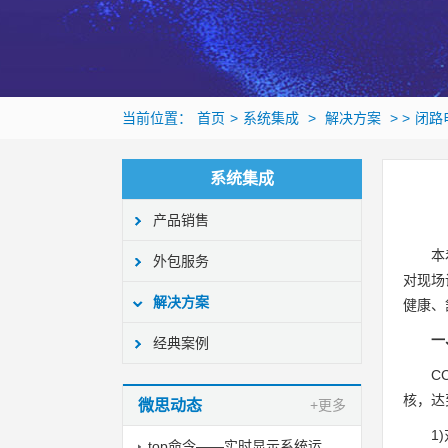
当前位置：
首页
>
系统集成
>
解决方案
> >
闭路
系统集成
产品销售
本
外包服务
对现场
解决方案
健康、
一
经典案例
C
核，达
微思动态
+更多
1
top命令——实时显示系统运行状态