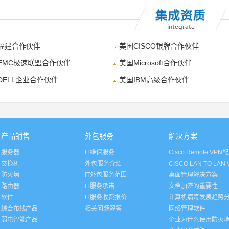
福建合作伙伴
美国CISCO银牌合作伙伴
EMC极速联盟合作伙伴
美国Microsoft合作伙伴
DELL企业合作伙伴
美国IBM高级合作伙伴
产品销售
外包服务
解决方案
服务器
IT维保服务
Cisco Remote VPN
交换机
外包服务介绍
CISCO LAN TO LA
防火墙
IT外包服务范围
桌面管理解决方案
路由器
IT服务承诺
文档加密的重要性
软件
IT服务收费报价
计算机病毒发展趋势
综合布线产品
相关问题解答
网络管理软件
弱电智能产品
企业为什么使用防火