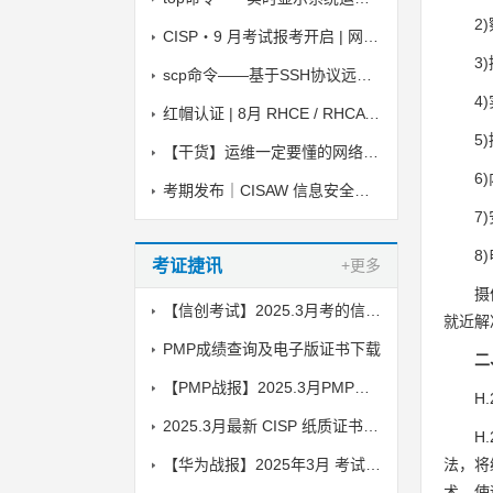
2
CISP・9 月考试报考开启 | 网安持证刚需！
3
scp命令——基于SSH协议远程复制文件
4
红帽认证 | 8月 RHCE / RHCA 考试时间
5
【干货】运维一定要懂的网络安全小知识
6
考期发布｜CISAW 信息安全保障人员认证 2026 下半年线上考试安排
7
8
考证捷讯
+更多
摄
【信创考试】2025.3月考的信创纸质证书到了，邮寄中
就近解
PMP成绩查询及电子版证书下载
二
【PMP战报】2025.3月PMP考试成绩出炉了
H
2025.3月最新 CISP 纸质证书到了！邮寄中
H
【华为战报】2025年3月 考试战报！
法，将
术，使