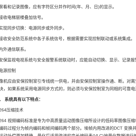
)察看和记录图像，应有字符区分并作时间(年、月、日)的显示。
)接收电梯层楼叠加信号。
)实现同步切换：电源同步或外同步。
)接收安全防范系统中各子系统信号，根据需要实现控制联动或系统集成。
)内外通信联系。
)安保监视电视系统与安全报警系统联动时，应能自动切换、显示、记录
)电源控制
像机应由安保控制室引专线统一供电，并由安保控制室操作通、断。对离
决，如果系统采用电源同步方式的，则必须与安保控制室为同相的可靠电
、 系统具有以下特点：
.264压缩技术
.264 视频编码标准是专为中高质量运动图像压缩所设计的低码率图像压缩
编码过程分为帧内编码和帧间编码两个部分。埃帧内用改进的DCT 变换并
运动补偿更加精确，量化后适用改进的变长编码表(VLC)地量化数据进