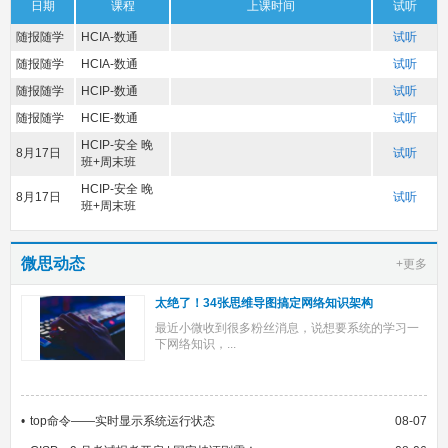
日期
课程
上课时间
试听
随报随学
HCIA-数通
试听
随报随学
HCIA-数通
试听
随报随学
HCIP-数通
试听
随报随学
HCIE-数通
试听
HCIP-安全 晚
8月17日
试听
班+周末班
HCIP-安全 晚
8月17日
试听
班+周末班
微思动态
+更多
太绝了！34张思维导图搞定网络知识架构
最近小微收到很多粉丝消息，说想要系统的学习一
下网络知识，...
top命令——实时显示系统运行状态
08-07