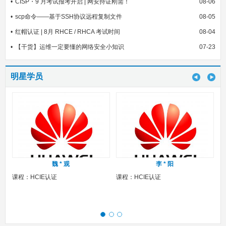
CISP・9 月考试报考开启 | 网安持证刚需！
08-06
scp命令——基于SSH协议远程复制文件
08-05
红帽认证 | 8月 RHCE / RHCA 考试时间
08-04
【干货】运维一定要懂的网络安全小知识
07-23
明星学员
魏 * 观
李 * 阳
课程：HCIE认证
课程：HCIE认证
课程