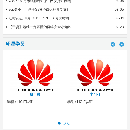
CISP・9 月考试报考开启 | 网安持证刚需！
08-06
scp命令——基于SSH协议远程复制文件
08-05
红帽认证 | 8月 RHCE / RHCA 考试时间
08-04
【干货】运维一定要懂的网络安全小知识
07-23
明星学员
魏 * 观
李 * 阳
课程：HCIE认证
课程：HCIE认证
课程