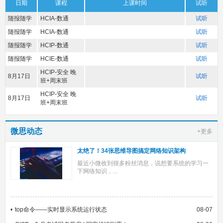
日期
课程
上课时间
试听
随报随学
HCIA-数通
试听
随报随学
HCIA-数通
试听
随报随学
HCIP-数通
试听
随报随学
HCIE-数通
试听
HCIP-安全 晚
8月17日
试听
班+周末班
HCIP-安全 晚
8月17日
试听
班+周末班
微思动态
+更多
太绝了！34张思维导图搞定网络知识架构
最近小微收到很多粉丝消息，说想要系统的学习一
下网络知识，...
top命令——实时显示系统运行状态
08-07